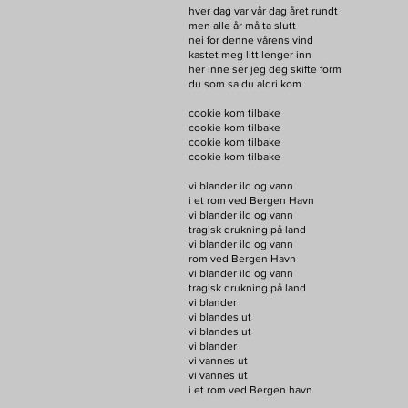
hver dag var vår dag året rundt
men alle år må ta slutt
nei for denne vårens vind
kastet meg litt lenger inn
her inne ser jeg deg skifte form
du som sa du aldri kom
cookie kom tilbake
cookie kom tilbake
cookie kom tilbake
cookie kom tilbake
vi blander ild og vann
i et rom ved Bergen Havn
vi blander ild og vann
tragisk drukning på land
vi blander ild og vann
rom ved Bergen Havn
vi blander ild og vann
tragisk drukning på land
vi blander
vi blandes ut
vi blandes ut
vi blander
vi vannes ut
vi vannes ut
i et rom ved Bergen havn